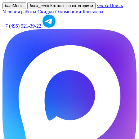
search
Поиск
bars
Меню
book_circle
Каталог
по категориям
Условия работы
Скидки
О компании
Контакты
+7 (495) 921-39-22