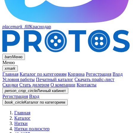
placemark_fill
Краснодар
bars
Меню
Меню
xmark
Главная
Каталог по категориям
Корзина
Регистрация
Вход
Условия работы
Печатный каталог
Скачать прайс-лист
Скидки
Стать дилером
О компании
Контакты
person_crop_circle
Личный кабинет
Регистрация
Вход
book_circle
Каталог
по категориям
Главная
Каталог
Нитки
Нитки полиэстер