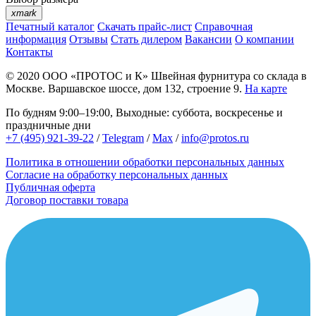
xmark
Печатный каталог
Скачать прайс-лист
Справочная
информация
Отзывы
Стать дилером
Вакансии
О компании
Контакты
© 2020
ООО «ПРОТОС и К»
Швейная фурнитура со склада в
Москве.
Варшавское шоссе, дом 132, строение 9.
На карте
По будням 9:00–19:00, Выходные: суббота, воскресенье и
праздничные дни
+7 (495) 921-39-22
/
Telegram
/
Max
/
info@protos.ru
Политика в отношении обработки персональных данных
Согласие на обработку персональных данных
Публичная оферта
Договор поставки товара