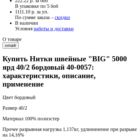
222.22
р.
за боб
В упаковке по
5 боб
1111.10 р. за уп.
По сумме заказа –
скидки
В наличии
Условия
работы и доставки
О товаре
xmark
Купить Нитки швейные "BIG" 5000
ярд 40/2 бордовый 40-0057:
характеристики, описание,
применение
Цвет
бордовый
Размер
40/2
Материал
100% полиэстер
Прочее
разрывная нагрузка 1,137кг, удлинннение при разрыве
на 14,16%