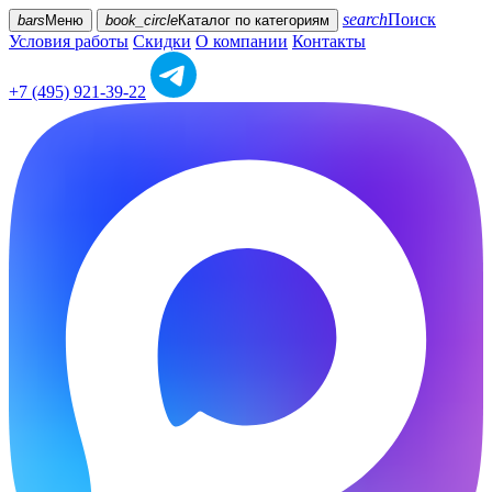
search
Поиск
bars
Меню
book_circle
Каталог
по категориям
Условия работы
Скидки
О компании
Контакты
+7 (495) 921-39-22