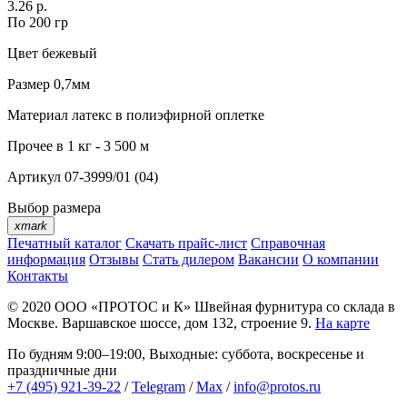
3.26 р.
По 200 гр
Цвет
бежевый
Размер
0,7мм
Материал
латекс в полиэфирной оплетке
Прочее
в 1 кг - 3 500 м
Артикул
07-3999/01 (04)
Выбор размера
xmark
Печатный каталог
Скачать прайс-лист
Справочная
информация
Отзывы
Стать дилером
Вакансии
О компании
Контакты
© 2020
ООО «ПРОТОС и К»
Швейная фурнитура со склада в
Москве.
Варшавское шоссе, дом 132, строение 9.
На карте
По будням 9:00–19:00, Выходные: суббота, воскресенье и
праздничные дни
+7 (495) 921-39-22
/
Telegram
/
Max
/
info@protos.ru