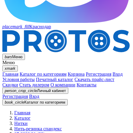
placemark_fill
Краснодар
bars
Меню
Меню
xmark
Главная
Каталог по категориям
Корзина
Регистрация
Вход
Условия работы
Печатный каталог
Скачать прайс-лист
Скидки
Стать дилером
О компании
Контакты
person_crop_circle
Личный кабинет
Регистрация
Вход
book_circle
Каталог
по категориям
Главная
Каталог
Нитки
Нить-резинка спандекс