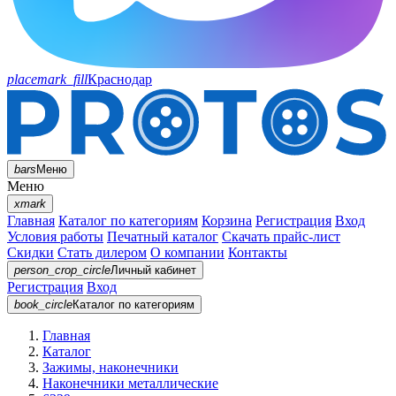
placemark_fill
Краснодар
bars
Меню
Меню
xmark
Главная
Каталог по категориям
Корзина
Регистрация
Вход
Условия работы
Печатный каталог
Скачать прайс-лист
Скидки
Стать дилером
О компании
Контакты
person_crop_circle
Личный кабинет
Регистрация
Вход
book_circle
Каталог
по категориям
Главная
Каталог
Зажимы, наконечники
Наконечники металлические