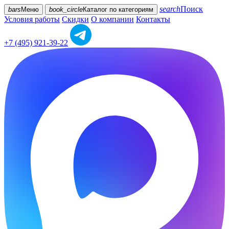
search
Поиск
bars
Меню
book_circle
Каталог
по категориям
Условия работы
Скидки
О компании
Контакты
+7 (495) 921-39-22