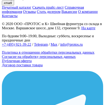
xmark
Печатный каталог
Скачать прайс-лист
Справочная
информация
Отзывы
Стать дилером
Вакансии
О компании
Контакты
© 2020
ООО «ПРОТОС и К»
Швейная фурнитура со склада в
Москве.
Варшавское шоссе, дом 132, строение 9.
На карте
По будням 9:00–19:00, Выходные: суббота, воскресенье и
праздничные дни
+7 (495) 921-39-22
/
Telegram
/
Max
/
info@protos.ru
Политика в отношении обработки персональных данных
Согласие на обработку персональных данных
Публичная оферта
Договор поставки товара