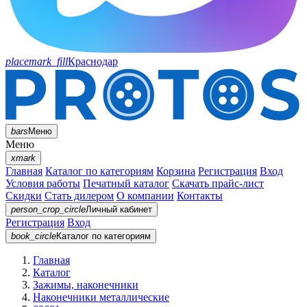
placemark_fill
Краснодар
bars
Меню
Меню
xmark
Главная
Каталог по категориям
Корзина
Регистрация
Вход
Условия работы
Печатный каталог
Скачать прайс-лист
Скидки
Стать дилером
О компании
Контакты
person_crop_circle
Личный кабинет
Регистрация
Вход
book_circle
Каталог
по категориям
Главная
Каталог
Зажимы, наконечники
Наконечники металлические