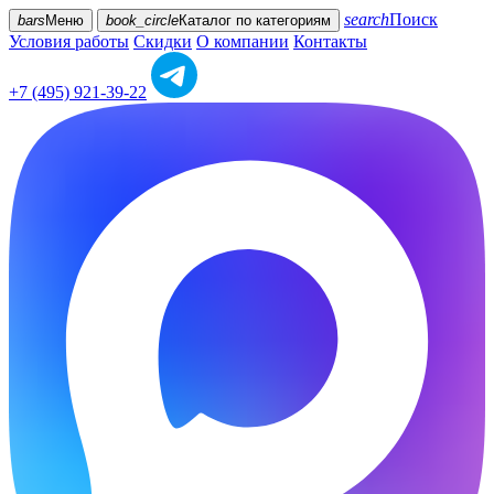
search
Поиск
bars
Меню
book_circle
Каталог
по категориям
Условия работы
Скидки
О компании
Контакты
+7 (495) 921-39-22