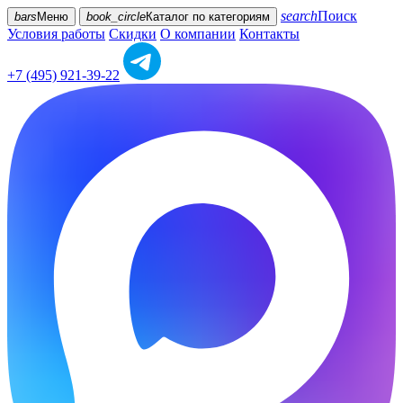
search
Поиск
bars
Меню
book_circle
Каталог
по категориям
Условия работы
Скидки
О компании
Контакты
+7 (495) 921-39-22