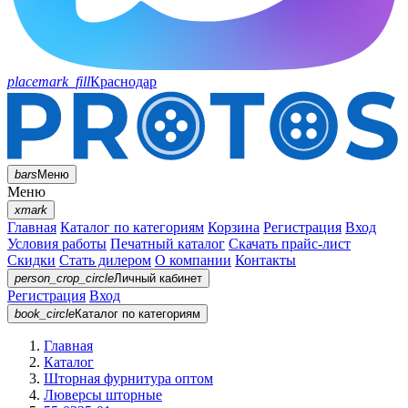
placemark_fill
Краснодар
bars
Меню
Меню
xmark
Главная
Каталог по категориям
Корзина
Регистрация
Вход
Условия работы
Печатный каталог
Скачать прайс-лист
Скидки
Стать дилером
О компании
Контакты
person_crop_circle
Личный кабинет
Регистрация
Вход
book_circle
Каталог
по категориям
Главная
Каталог
Шторная фурнитура оптом
Люверсы шторные