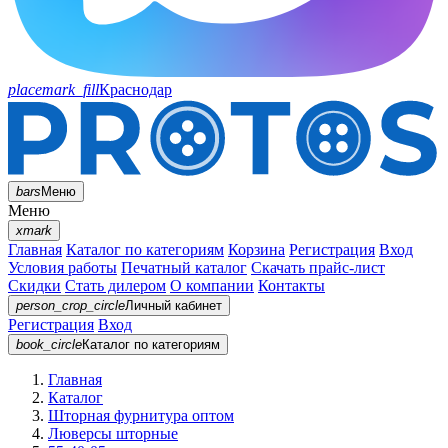
placemark_fill
Краснодар
bars
Меню
Меню
xmark
Главная
Каталог по категориям
Корзина
Регистрация
Вход
Условия работы
Печатный каталог
Скачать прайс-лист
Скидки
Стать дилером
О компании
Контакты
person_crop_circle
Личный кабинет
Регистрация
Вход
book_circle
Каталог
по категориям
Главная
Каталог
Шторная фурнитура оптом
Люверсы шторные