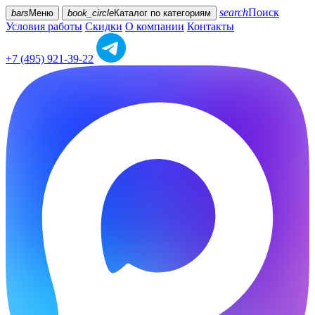
search
Поиск
bars
Меню
book_circle
Каталог
по категориям
Условия работы
Скидки
О компании
Контакты
+7 (495) 921-39-22