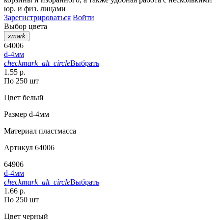
юр. и физ. лицами
Зарегистрироваться
Войти
Выбор цвета
xmark
64006
d-4мм
checkmark_alt_circle
Выбрать
1.55 р.
По 250 шт
Цвет
белый
Размер
d-4мм
Материал
пластмасса
Артикул
64006
64906
d-4мм
checkmark_alt_circle
Выбрать
1.66 р.
По 250 шт
Цвет
черный