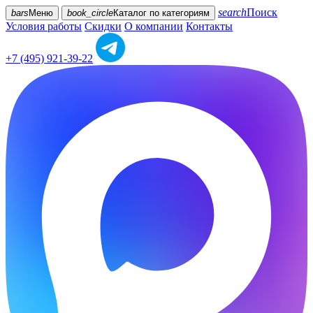
search
Поиск
bars
Меню
book_circle
Каталог
по категориям
Условия работы
Скидки
О компании
Контакты
+7 (495) 921-39-22