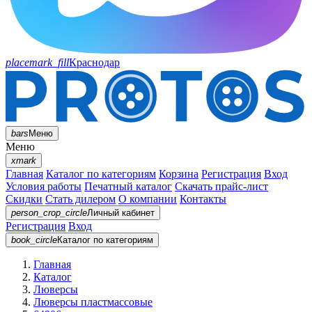
placemark_fill
Краснодар
bars
Меню
Меню
xmark
Главная
Каталог по категориям
Корзина
Регистрация
Вход
Условия работы
Печатный каталог
Скачать прайс-лист
Скидки
Стать дилером
О компании
Контакты
person_crop_circle
Личный кабинет
Регистрация
Вход
book_circle
Каталог
по категориям
Главная
Каталог
Люверсы
Люверсы пластмассовые