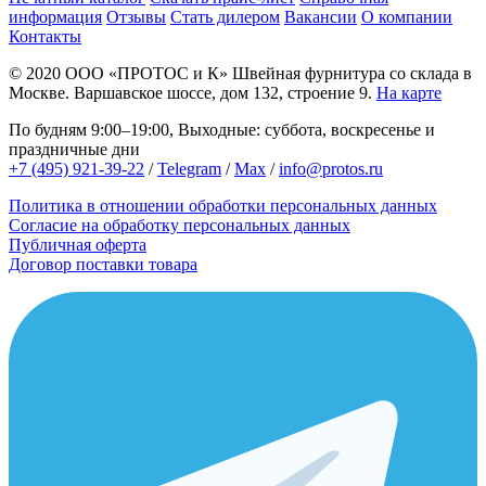
информация
Отзывы
Стать дилером
Вакансии
О компании
Контакты
© 2020
ООО «ПРОТОС и К»
Швейная фурнитура со склада в
Москве.
Варшавское шоссе, дом 132, строение 9.
На карте
По будням 9:00–19:00, Выходные: суббота, воскресенье и
праздничные дни
+7 (495) 921-39-22
/
Telegram
/
Max
/
info@protos.ru
Политика в отношении обработки персональных данных
Согласие на обработку персональных данных
Публичная оферта
Договор поставки товара