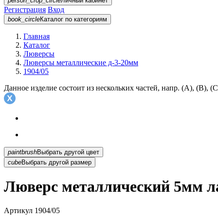
person_crop_circle
Личный кабинет
Регистрация
Вход
book_circle
Каталог
по категориям
Главная
Каталог
Люверсы
Люверсы металлические д-3-20мм
1904/05
Данное изделие состоит из нескольких частей, напр. (А), (B), (С
paintbrush
Выбрать другой цвет
cube
Выбрать другой размер
Люверс металлический 5мм ла
Артикул
1904/05