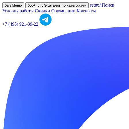
search
Поиск
bars
Меню
book_circle
Каталог
по категориям
Условия работы
Скидки
О компании
Контакты
+7 (495) 921-39-22