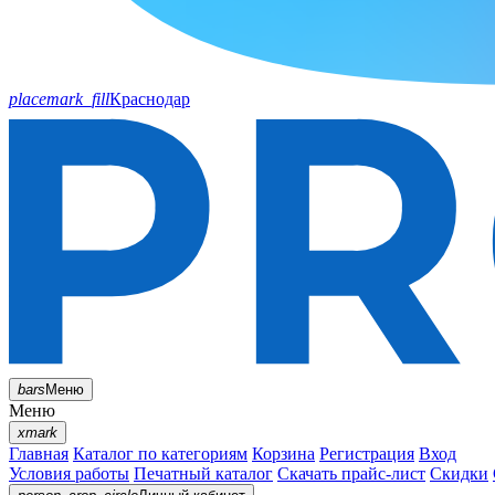
placemark_fill
Краснодар
bars
Меню
Меню
xmark
Главная
Каталог по категориям
Корзина
Регистрация
Вход
Условия работы
Печатный каталог
Скачать прайс-лист
Скидки