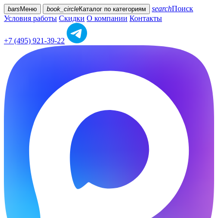
search
Поиск
bars
Меню
book_circle
Каталог
по категориям
Условия работы
Скидки
О компании
Контакты
+7 (495) 921-39-22