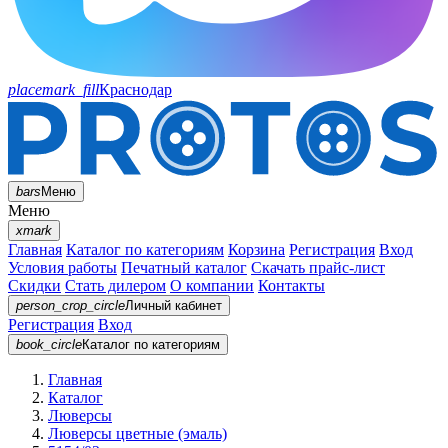
placemark_fill
Краснодар
bars
Меню
Меню
xmark
Главная
Каталог по категориям
Корзина
Регистрация
Вход
Условия работы
Печатный каталог
Скачать прайс-лист
Скидки
Стать дилером
О компании
Контакты
person_crop_circle
Личный кабинет
Регистрация
Вход
book_circle
Каталог
по категориям
Главная
Каталог
Люверсы
Люверсы цветные (эмаль)