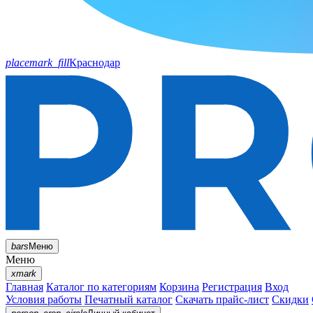
placemark_fill
Краснодар
bars
Меню
Меню
xmark
Главная
Каталог по категориям
Корзина
Регистрация
Вход
Условия работы
Печатный каталог
Скачать прайс-лист
Скидки