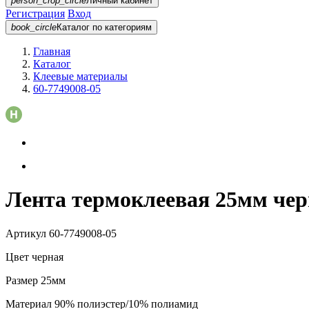
person_crop_circle
Личный кабинет
Регистрация
Вход
book_circle
Каталог
по категориям
Главная
Каталог
Клеевые материалы
60-7749008-05
Лента термоклеевая 25мм чер
Артикул
60-7749008-05
Цвет
черная
Размер
25мм
Материал
90% полиэстер/10% полиамид