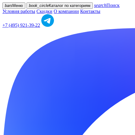
search
Поиск
bars
Меню
book_circle
Каталог
по категориям
Условия работы
Скидки
О компании
Контакты
+7 (495) 921-39-22