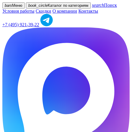
search
Поиск
bars
Меню
book_circle
Каталог
по категориям
Условия работы
Скидки
О компании
Контакты
+7 (495) 921-39-22