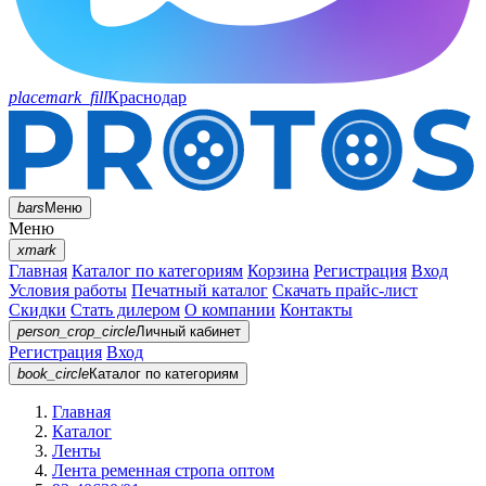
placemark_fill
Краснодар
bars
Меню
Меню
xmark
Главная
Каталог по категориям
Корзина
Регистрация
Вход
Условия работы
Печатный каталог
Скачать прайс-лист
Скидки
Стать дилером
О компании
Контакты
person_crop_circle
Личный кабинет
Регистрация
Вход
book_circle
Каталог
по категориям
Главная
Каталог
Ленты
Лента ременная стропа оптом