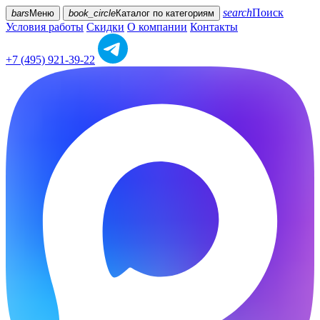
search
Поиск
bars
Меню
book_circle
Каталог
по категориям
Условия работы
Скидки
О компании
Контакты
+7 (495) 921-39-22