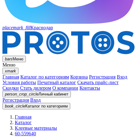
placemark_fill
Краснодар
bars
Меню
Меню
xmark
Главная
Каталог по категориям
Корзина
Регистрация
Вход
Условия работы
Печатный каталог
Скачать прайс-лист
Скидки
Стать дилером
О компании
Контакты
person_crop_circle
Личный кабинет
Регистрация
Вход
book_circle
Каталог
по категориям
Главная
Каталог
Клеевые материалы
60-559640