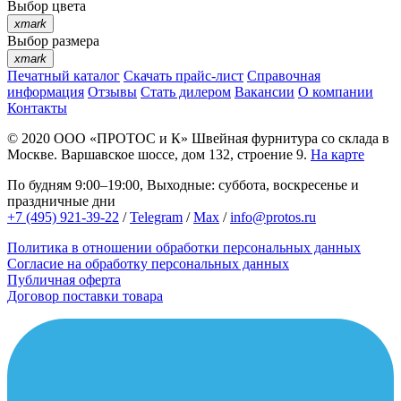
Выбор цвета
xmark
Выбор размера
xmark
Печатный каталог
Скачать прайс-лист
Справочная
информация
Отзывы
Стать дилером
Вакансии
О компании
Контакты
© 2020
ООО «ПРОТОС и К»
Швейная фурнитура со склада в
Москве.
Варшавское шоссе, дом 132, строение 9.
На карте
По будням 9:00–19:00, Выходные: суббота, воскресенье и
праздничные дни
+7 (495) 921-39-22
/
Telegram
/
Max
/
info@protos.ru
Политика в отношении обработки персональных данных
Согласие на обработку персональных данных
Публичная оферта
Договор поставки товара