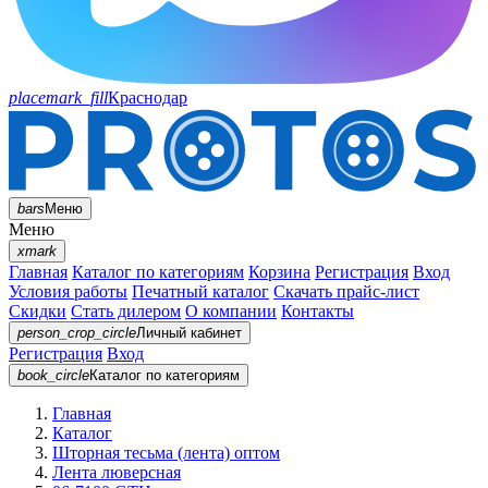
placemark_fill
Краснодар
bars
Меню
Меню
xmark
Главная
Каталог по категориям
Корзина
Регистрация
Вход
Условия работы
Печатный каталог
Скачать прайс-лист
Скидки
Стать дилером
О компании
Контакты
person_crop_circle
Личный кабинет
Регистрация
Вход
book_circle
Каталог
по категориям
Главная
Каталог
Шторная тесьма (лента) оптом
Лента люверсная