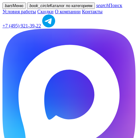
search
Поиск
bars
Меню
book_circle
Каталог
по категориям
Условия работы
Скидки
О компании
Контакты
+7 (495) 921-39-22