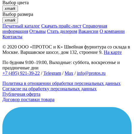
Выбор цвета
xmark
Выбор размера
xmark
Печатный каталог
Скачать прайс-лист
Справочная
информация
Отзывы
Стать дилером
Вакансии
О компании
Контакты
© 2020
ООО «ПРОТОС и К»
Швейная фурнитура со склада в
Москве.
Варшавское шоссе, дом 132, строение 9.
На карте
По будням 9:00–19:00, Выходные: суббота, воскресенье и
праздничные дни
+7 (495) 921-39-22
/
Telegram
/
Max
/
info@protos.ru
Политика в отношении обработки персональных данных
Согласие на обработку персональных данных
Публичная оферта
Договор поставки товара