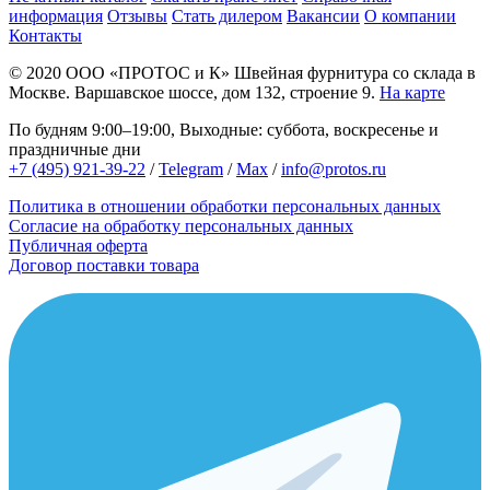
информация
Отзывы
Стать дилером
Вакансии
О компании
Контакты
© 2020
ООО «ПРОТОС и К»
Швейная фурнитура со склада в
Москве.
Варшавское шоссе, дом 132, строение 9.
На карте
По будням 9:00–19:00, Выходные: суббота, воскресенье и
праздничные дни
+7 (495) 921-39-22
/
Telegram
/
Max
/
info@protos.ru
Политика в отношении обработки персональных данных
Согласие на обработку персональных данных
Публичная оферта
Договор поставки товара