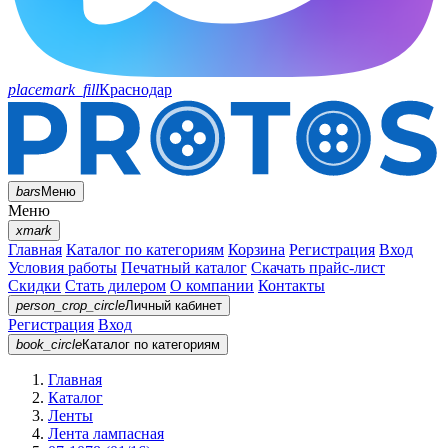
placemark_fill
Краснодар
bars
Меню
Меню
xmark
Главная
Каталог по категориям
Корзина
Регистрация
Вход
Условия работы
Печатный каталог
Скачать прайс-лист
Скидки
Стать дилером
О компании
Контакты
person_crop_circle
Личный кабинет
Регистрация
Вход
book_circle
Каталог
по категориям
Главная
Каталог
Ленты
Лента лампасная