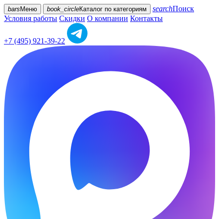
search
Поиск
bars
Меню
book_circle
Каталог
по категориям
Условия работы
Скидки
О компании
Контакты
+7 (495) 921-39-22