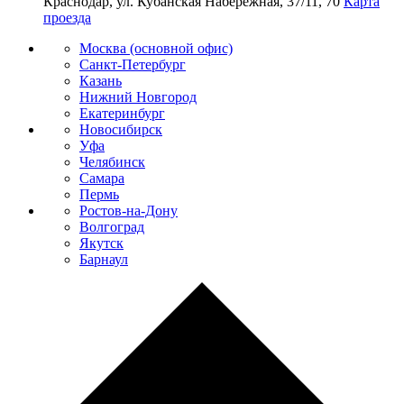
Краснодар, ул. Кубанская Набережная, 37/11, 70
Карта
проезда
Москва (основной офис)
Санкт-Петербург
Казань
Нижний Новгород
Екатеринбург
Новосибирск
Уфа
Челябинск
Самара
Пермь
Ростов-на-Дону
Волгоград
Якутск
Барнаул