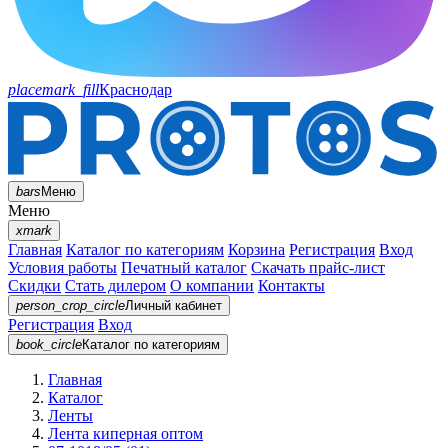
placemark_fill
Краснодар
bars
Меню
Меню
xmark
Главная
Каталог по категориям
Корзина
Регистрация
Вход
Условия работы
Печатный каталог
Скачать прайс-лист
Скидки
Стать дилером
О компании
Контакты
person_crop_circle
Личный кабинет
Регистрация
Вход
book_circle
Каталог
по категориям
Главная
Каталог
Ленты
Лента киперная оптом