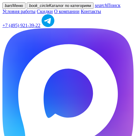
search
Поиск
bars
Меню
book_circle
Каталог
по категориям
Условия работы
Скидки
О компании
Контакты
+7 (495) 921-39-22