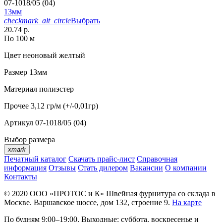
07-1018/05 (04)
13мм
checkmark_alt_circle
Выбрать
20.74 р.
По 100 м
Цвет
неоновый желтый
Размер
13мм
Материал
полиэстер
Прочее
3,12 гр/м (+/-0,01гр)
Артикул
07-1018/05 (04)
Выбор размера
xmark
Печатный каталог
Скачать прайс-лист
Справочная
информация
Отзывы
Стать дилером
Вакансии
О компании
Контакты
© 2020
ООО «ПРОТОС и К»
Швейная фурнитура со склада в
Москве.
Варшавское шоссе, дом 132, строение 9.
На карте
По будням 9:00–19:00, Выходные: суббота, воскресенье и