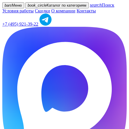
search
Поиск
bars
Меню
book_circle
Каталог
по категориям
Условия работы
Скидки
О компании
Контакты
+7 (495) 921-39-22