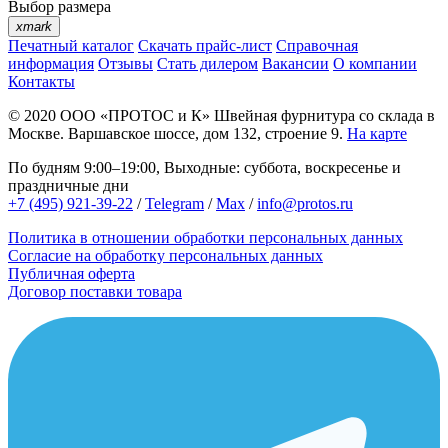
Выбор размера
xmark
Печатный каталог
Скачать прайс-лист
Справочная
информация
Отзывы
Стать дилером
Вакансии
О компании
Контакты
© 2020
ООО «ПРОТОС и К»
Швейная фурнитура со склада в
Москве.
Варшавское шоссе, дом 132, строение 9.
На карте
По будням 9:00–19:00, Выходные: суббота, воскресенье и
праздничные дни
+7 (495) 921-39-22
/
Telegram
/
Max
/
info@protos.ru
Политика в отношении обработки персональных данных
Согласие на обработку персональных данных
Публичная оферта
Договор поставки товара