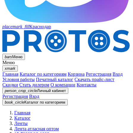
placemark_fill
Краснодар
bars
Меню
Меню
xmark
Главная
Каталог по категориям
Корзина
Регистрация
Вход
Условия работы
Печатный каталог
Скачать прайс-лист
Скидки
Стать дилером
О компании
Контакты
person_crop_circle
Личный кабинет
Регистрация
Вход
book_circle
Каталог
по категориям
Главная
Каталог
Ленты
Лента атласная оптом