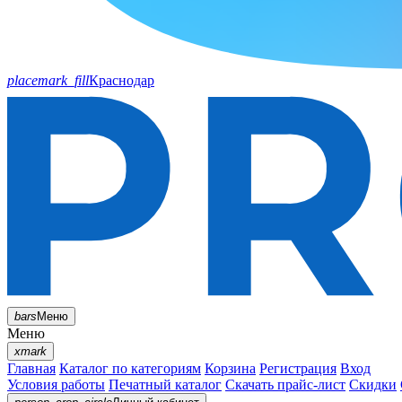
placemark_fill
Краснодар
bars
Меню
Меню
xmark
Главная
Каталог по категориям
Корзина
Регистрация
Вход
Условия работы
Печатный каталог
Скачать прайс-лист
Скидки