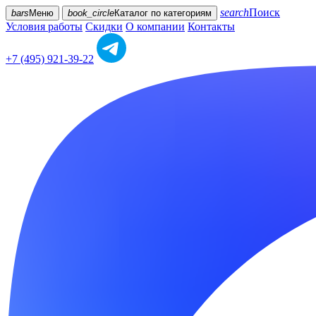
search
Поиск
bars
Меню
book_circle
Каталог
по категориям
Условия работы
Скидки
О компании
Контакты
+7 (495) 921-39-22