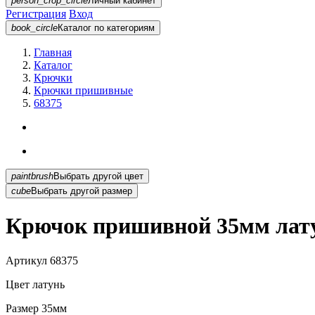
person_crop_circle
Личный кабинет
Регистрация
Вход
book_circle
Каталог
по категориям
Главная
Каталог
Крючки
Крючки пришивные
68375
paintbrush
Выбрать другой цвет
cube
Выбрать другой размер
Крючок пришивной 35мм лату
Артикул
68375
Цвет
латунь
Размер
35мм