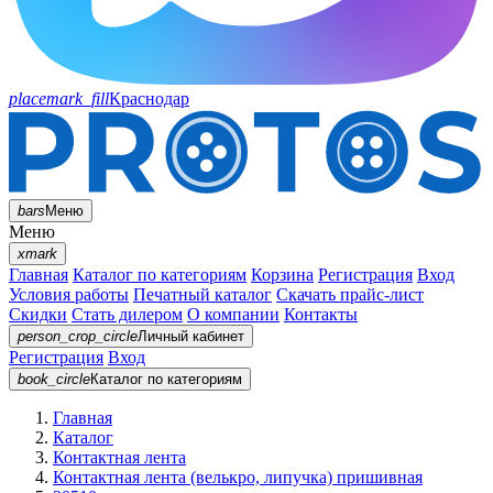
placemark_fill
Краснодар
bars
Меню
Меню
xmark
Главная
Каталог по категориям
Корзина
Регистрация
Вход
Условия работы
Печатный каталог
Скачать прайс-лист
Скидки
Стать дилером
О компании
Контакты
person_crop_circle
Личный кабинет
Регистрация
Вход
book_circle
Каталог
по категориям
Главная
Каталог
Контактная лента
Контактная лента (велькро, липучка) пришивная