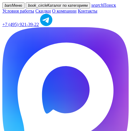
search
Поиск
bars
Меню
book_circle
Каталог
по категориям
Условия работы
Скидки
О компании
Контакты
+7 (495) 921-39-22