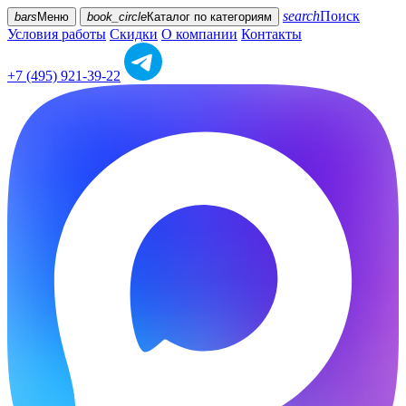
search
Поиск
bars
Меню
book_circle
Каталог
по категориям
Условия работы
Скидки
О компании
Контакты
+7 (495) 921-39-22