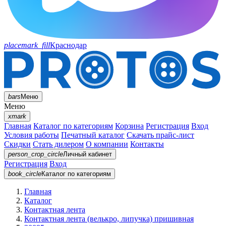
placemark_fill
Краснодар
bars
Меню
Меню
xmark
Главная
Каталог по категориям
Корзина
Регистрация
Вход
Условия работы
Печатный каталог
Скачать прайс-лист
Скидки
Стать дилером
О компании
Контакты
person_crop_circle
Личный кабинет
Регистрация
Вход
book_circle
Каталог
по категориям
Главная
Каталог
Контактная лента
Контактная лента (велькро, липучка) пришивная