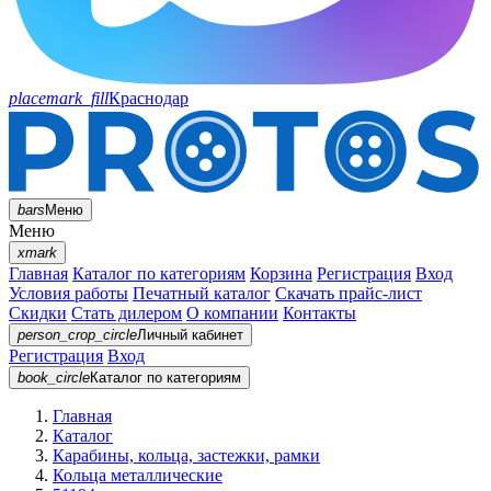
placemark_fill
Краснодар
bars
Меню
Меню
xmark
Главная
Каталог по категориям
Корзина
Регистрация
Вход
Условия работы
Печатный каталог
Скачать прайс-лист
Скидки
Стать дилером
О компании
Контакты
person_crop_circle
Личный кабинет
Регистрация
Вход
book_circle
Каталог
по категориям
Главная
Каталог
Карабины, кольца, застежки, рамки
Кольца металлические