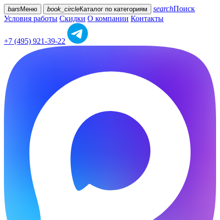
search
Поиск
bars
Меню
book_circle
Каталог
по категориям
Условия работы
Скидки
О компании
Контакты
+7 (495) 921-39-22