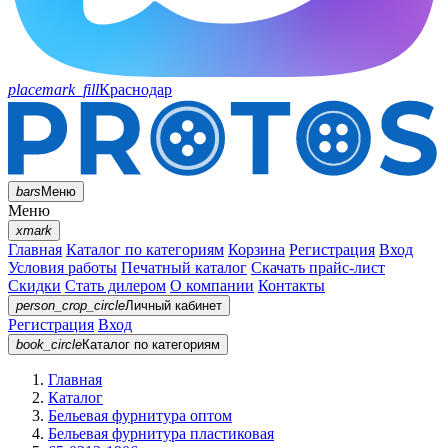
placemark_fill
Краснодар
bars
Меню
Меню
xmark
Главная
Каталог по категориям
Корзина
Регистрация
Вход
Условия работы
Печатный каталог
Скачать прайс-лист
Скидки
Стать дилером
О компании
Контакты
person_crop_circle
Личный кабинет
Регистрация
Вход
book_circle
Каталог
по категориям
Главная
Каталог
Бельевая фурнитура оптом
Бельевая фурнитура пластиковая