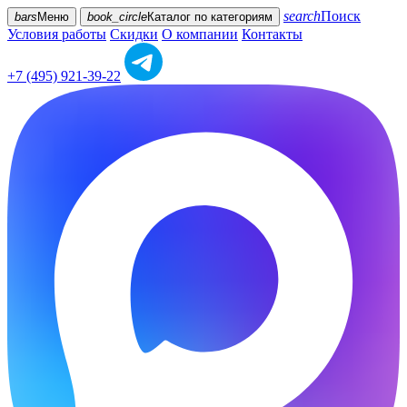
search
Поиск
bars
Меню
book_circle
Каталог
по категориям
Условия работы
Скидки
О компании
Контакты
+7 (495) 921-39-22