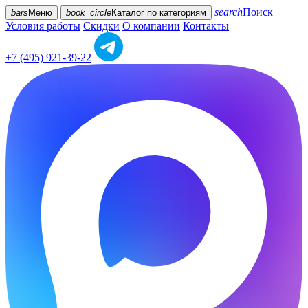
search
Поиск
bars
Меню
book_circle
Каталог
по категориям
Условия работы
Скидки
О компании
Контакты
+7 (495) 921-39-22