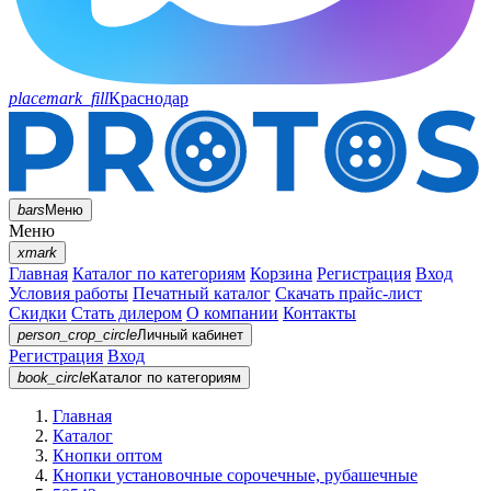
placemark_fill
Краснодар
bars
Меню
Меню
xmark
Главная
Каталог по категориям
Корзина
Регистрация
Вход
Условия работы
Печатный каталог
Скачать прайс-лист
Скидки
Стать дилером
О компании
Контакты
person_crop_circle
Личный кабинет
Регистрация
Вход
book_circle
Каталог
по категориям
Главная
Каталог
Кнопки оптом
Кнопки установочные сорочечные, рубашечные