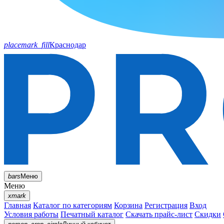
placemark_fill
Краснодар
bars
Меню
Меню
xmark
Главная
Каталог по категориям
Корзина
Регистрация
Вход
Условия работы
Печатный каталог
Скачать прайс-лист
Скидки