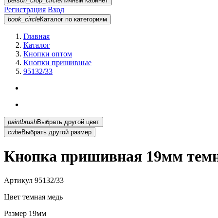
person_crop_circle
Личный кабинет
Регистрация
Вход
book_circle
Каталог
по категориям
Главная
Каталог
Кнопки оптом
Кнопки пришивные
95132/33
paintbrush
Выбрать другой цвет
cube
Выбрать другой размер
Кнопка пришивная 19мм темн
Артикул
95132/33
Цвет
темная медь
Размер
19мм