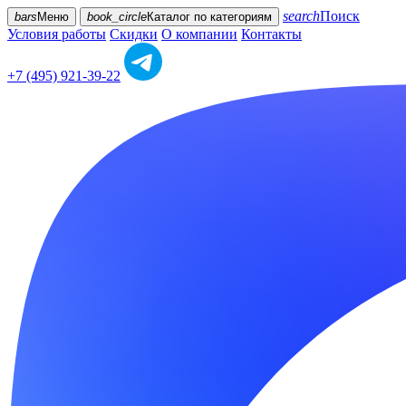
search
Поиск
bars
Меню
book_circle
Каталог
по категориям
Условия работы
Скидки
О компании
Контакты
+7 (495) 921-39-22