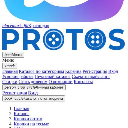
placemark_fill
Краснодар
bars
Меню
Меню
xmark
Главная
Каталог по категориям
Корзина
Регистрация
Вход
Условия работы
Печатный каталог
Скачать прайс-лист
Скидки
Стать дилером
О компании
Контакты
person_crop_circle
Личный кабинет
Регистрация
Вход
book_circle
Каталог
по категориям
Главная
Каталог
Кнопки оптом
Кнопки на тесьме