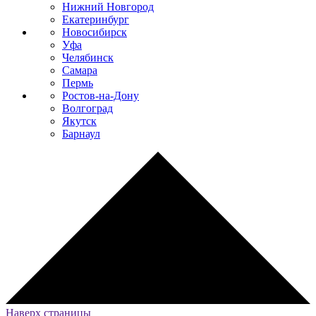
Нижний Новгород
Екатеринбург
Новосибирск
Уфа
Челябинск
Самара
Пермь
Ростов-на-Дону
Волгоград
Якутск
Барнаул
Наверх страницы