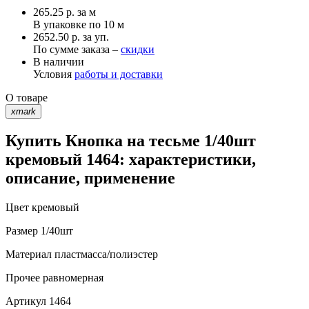
265.25
р.
за м
В упаковке по
10 м
2652.50 р. за уп.
По сумме заказа –
скидки
В наличии
Условия
работы и доставки
О товаре
xmark
Купить Кнопка на тесьме 1/40шт
кремовый 1464: характеристики,
описание, применение
Цвет
кремовый
Размер
1/40шт
Материал
пластмасса/полиэстер
Прочее
равномерная
Артикул
1464