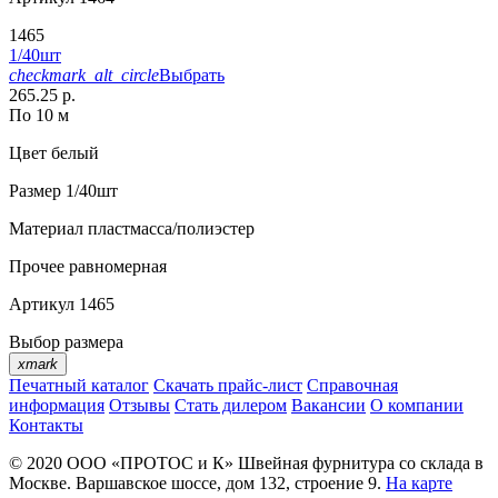
1465
1/40шт
checkmark_alt_circle
Выбрать
265.25 р.
По 10 м
Цвет
белый
Размер
1/40шт
Материал
пластмасса/полиэстер
Прочее
равномерная
Артикул
1465
Выбор размера
xmark
Печатный каталог
Скачать прайс-лист
Справочная
информация
Отзывы
Стать дилером
Вакансии
О компании
Контакты
© 2020
ООО «ПРОТОС и К»
Швейная фурнитура со склада в
Москве.
Варшавское шоссе, дом 132, строение 9.
На карте