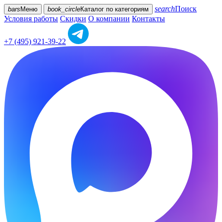
search
Поиск
bars
Меню
book_circle
Каталог
по категориям
Условия работы
Скидки
О компании
Контакты
+7 (495) 921-39-22