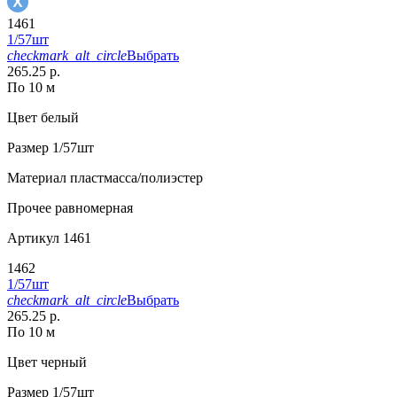
1461
1/57шт
checkmark_alt_circle
Выбрать
265.25 р.
По 10 м
Цвет
белый
Размер
1/57шт
Материал
пластмасса/полиэстер
Прочее
равномерная
Артикул
1461
1462
1/57шт
checkmark_alt_circle
Выбрать
265.25 р.
По 10 м
Цвет
черный
Размер
1/57шт