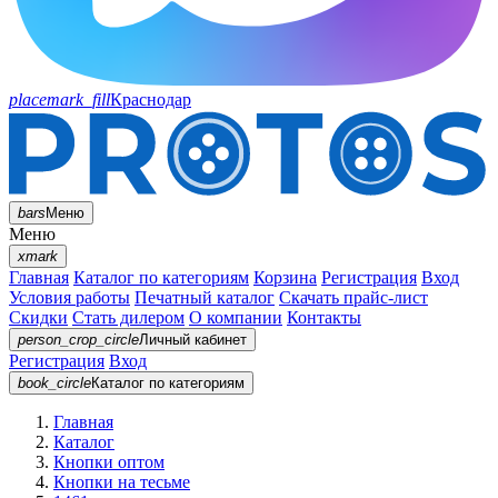
placemark_fill
Краснодар
bars
Меню
Меню
xmark
Главная
Каталог по категориям
Корзина
Регистрация
Вход
Условия работы
Печатный каталог
Скачать прайс-лист
Скидки
Стать дилером
О компании
Контакты
person_crop_circle
Личный кабинет
Регистрация
Вход
book_circle
Каталог
по категориям
Главная
Каталог
Кнопки оптом
Кнопки на тесьме