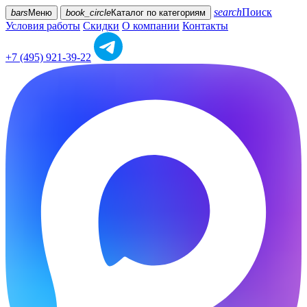
search
Поиск
bars
Меню
book_circle
Каталог
по категориям
Условия работы
Скидки
О компании
Контакты
+7 (495) 921-39-22