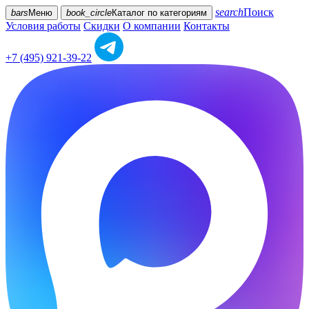
search
Поиск
bars
Меню
book_circle
Каталог
по категориям
Условия работы
Скидки
О компании
Контакты
+7 (495) 921-39-22