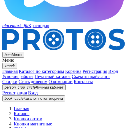
placemark_fill
Краснодар
bars
Меню
Меню
xmark
Главная
Каталог по категориям
Корзина
Регистрация
Вход
Условия работы
Печатный каталог
Скачать прайс-лист
Скидки
Стать дилером
О компании
Контакты
person_crop_circle
Личный кабинет
Регистрация
Вход
book_circle
Каталог
по категориям
Главная
Каталог
Кнопки оптом
Кнопки магнитные