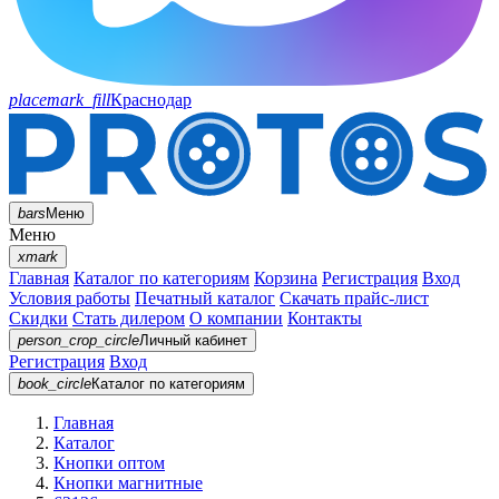
placemark_fill
Краснодар
bars
Меню
Меню
xmark
Главная
Каталог по категориям
Корзина
Регистрация
Вход
Условия работы
Печатный каталог
Скачать прайс-лист
Скидки
Стать дилером
О компании
Контакты
person_crop_circle
Личный кабинет
Регистрация
Вход
book_circle
Каталог
по категориям
Главная
Каталог
Кнопки оптом
Кнопки магнитные