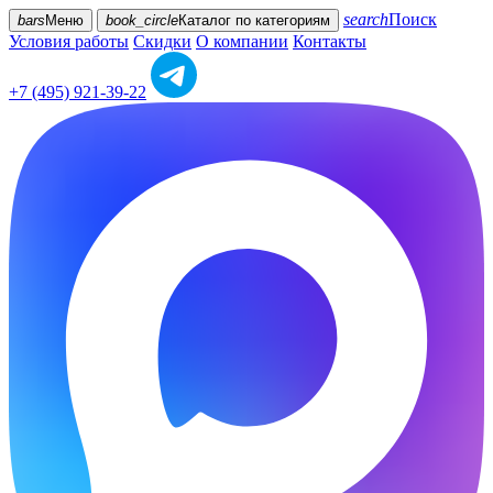
search
Поиск
bars
Меню
book_circle
Каталог
по категориям
Условия работы
Скидки
О компании
Контакты
+7 (495) 921-39-22