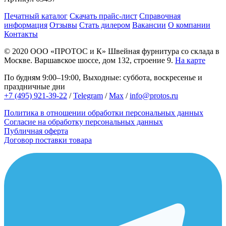
Печатный каталог
Скачать прайс-лист
Справочная
информация
Отзывы
Стать дилером
Вакансии
О компании
Контакты
© 2020
ООО «ПРОТОС и К»
Швейная фурнитура со склада в
Москве.
Варшавское шоссе, дом 132, строение 9.
На карте
По будням 9:00–19:00, Выходные: суббота, воскресенье и
праздничные дни
+7 (495) 921-39-22
/
Telegram
/
Max
/
info@protos.ru
Политика в отношении обработки персональных данных
Согласие на обработку персональных данных
Публичная оферта
Договор поставки товара