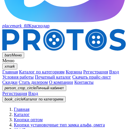
placemark_fill
Краснодар
bars
Меню
Меню
xmark
Главная
Каталог по категориям
Корзина
Регистрация
Вход
Условия работы
Печатный каталог
Скачать прайс-лист
Скидки
Стать дилером
О компании
Контакты
person_crop_circle
Личный кабинет
Регистрация
Вход
book_circle
Каталог
по категориям
Главная
Каталог
Кнопки оптом
Кнопки установочные тип замка альфа, омега