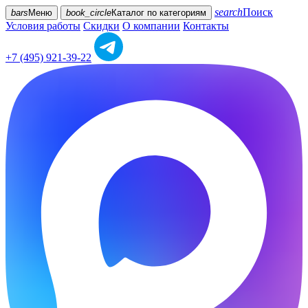
search
Поиск
bars
Меню
book_circle
Каталог
по категориям
Условия работы
Скидки
О компании
Контакты
+7 (495) 921-39-22