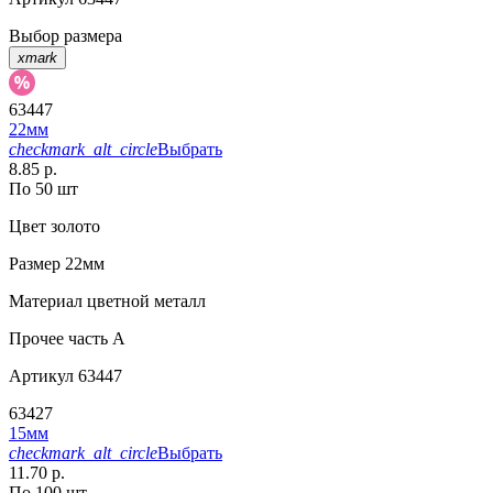
Выбор размера
xmark
63447
22мм
checkmark_alt_circle
Выбрать
8.85 р.
По 50 шт
Цвет
золото
Размер
22мм
Материал
цветной металл
Прочее
часть A
Артикул
63447
63427
15мм
checkmark_alt_circle
Выбрать
11.70 р.
По 100 шт