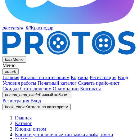
placemark_fill
Краснодар
bars
Меню
Меню
xmark
Главная
Каталог по категориям
Корзина
Регистрация
Вход
Условия работы
Печатный каталог
Скачать прайс-лист
Скидки
Стать дилером
О компании
Контакты
person_crop_circle
Личный кабинет
Регистрация
Вход
book_circle
Каталог
по категориям
Главная
Каталог
Кнопки оптом
Кнопки установочные тип замка альфа, омега