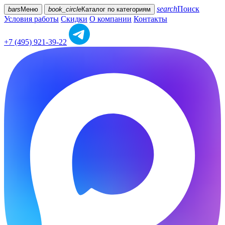
search
Поиск
bars
Меню
book_circle
Каталог
по категориям
Условия работы
Скидки
О компании
Контакты
+7 (495) 921-39-22