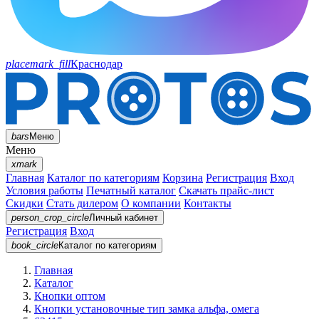
placemark_fill
Краснодар
bars
Меню
Меню
xmark
Главная
Каталог по категориям
Корзина
Регистрация
Вход
Условия работы
Печатный каталог
Скачать прайс-лист
Скидки
Стать дилером
О компании
Контакты
person_crop_circle
Личный кабинет
Регистрация
Вход
book_circle
Каталог
по категориям
Главная
Каталог
Кнопки оптом
Кнопки установочные тип замка альфа, омега