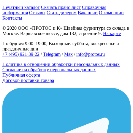
Печатный каталог
Скачать прайс-лист
Справочная
информация
Отзывы
Стать дилером
Вакансии
О компании
Контакты
© 2020
ООО «ПРОТОС и К»
Швейная фурнитура со склада в
Москве.
Варшавское шоссе, дом 132, строение 9.
На карте
По будням 9:00–19:00, Выходные: суббота, воскресенье и
праздничные дни
+7 (495) 921-39-22
/
Telegram
/
Max
/
info@protos.ru
Политика в отношении обработки персональных данных
Согласие на обработку персональных данных
Публичная оферта
Договор поставки товара