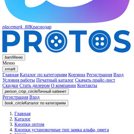
placemark_fill
Краснодар
bars
Меню
Меню
xmark
Главная
Каталог по категориям
Корзина
Регистрация
Вход
Условия работы
Печатный каталог
Скачать прайс-лист
Скидки
Стать дилером
О компании
Контакты
person_crop_circle
Личный кабинет
Регистрация
Вход
book_circle
Каталог
по категориям
Главная
Каталог
Кнопки оптом
Кнопки установочные тип замка альфа, омега