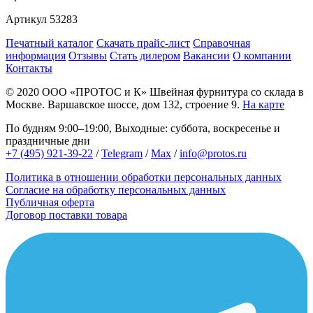
Артикул
53283
Печатный каталог
Скачать прайс-лист
Справочная
информация
Отзывы
Стать дилером
Вакансии
О компании
Контакты
© 2020
ООО «ПРОТОС и К»
Швейная фурнитура со склада в
Москве.
Варшавское шоссе, дом 132, строение 9.
На карте
По будням 9:00–19:00, Выходные: суббота, воскресенье и
праздничные дни
+7 (495) 921-39-22
/
Telegram
/
Max
/
info@protos.ru
Политика в отношении обработки персональных данных
Согласие на обработку персональных данных
Публичная оферта
Договор поставки товара