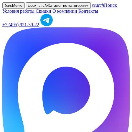
search
Поиск
bars
Меню
book_circle
Каталог
по категориям
Условия работы
Скидки
О компании
Контакты
+7 (495) 921-39-22