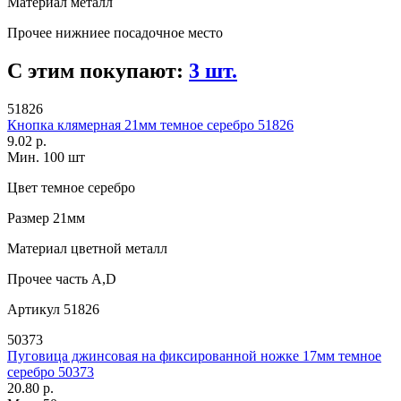
Материал
металл
Прочее
нижниее посадочное место
С этим покупают:
3 шт.
51826
Кнопка клямерная 21мм темное серебро 51826
9.02 р.
Мин. 100 шт
Цвет
темное серебро
Размер
21мм
Материал
цветной металл
Прочее
часть А,D
Артикул
51826
50373
Пуговица джинсовая на фиксированной ножке 17мм темное
серебро 50373
20.80 р.