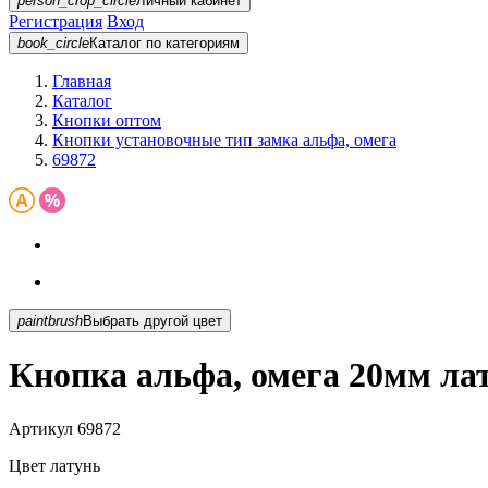
person_crop_circle
Личный кабинет
Регистрация
Вход
book_circle
Каталог
по категориям
Главная
Каталог
Кнопки оптом
Кнопки установочные тип замка альфа, омега
69872
paintbrush
Выбрать другой цвет
Кнопка альфа, омега 20мм ла
Артикул
69872
Цвет
латунь