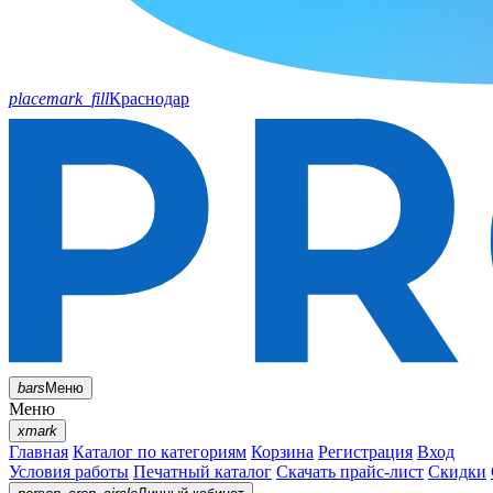
placemark_fill
Краснодар
bars
Меню
Меню
xmark
Главная
Каталог по категориям
Корзина
Регистрация
Вход
Условия работы
Печатный каталог
Скачать прайс-лист
Скидки