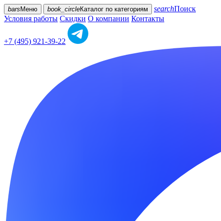
search
Поиск
bars
Меню
book_circle
Каталог
по категориям
Условия работы
Скидки
О компании
Контакты
+7 (495) 921-39-22