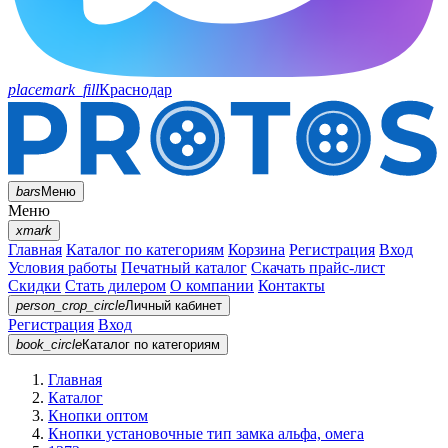
placemark_fill
Краснодар
bars
Меню
Меню
xmark
Главная
Каталог по категориям
Корзина
Регистрация
Вход
Условия работы
Печатный каталог
Скачать прайс-лист
Скидки
Стать дилером
О компании
Контакты
person_crop_circle
Личный кабинет
Регистрация
Вход
book_circle
Каталог
по категориям
Главная
Каталог
Кнопки оптом
Кнопки установочные тип замка альфа, омега