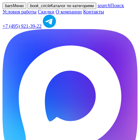
search
Поиск
bars
Меню
book_circle
Каталог
по категориям
Условия работы
Скидки
О компании
Контакты
+7 (495) 921-39-22