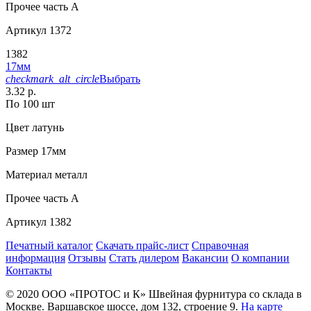
Прочее
часть A
Артикул
1372
1382
17мм
checkmark_alt_circle
Выбрать
3.32 р.
По 100 шт
Цвет
латунь
Размер
17мм
Материал
металл
Прочее
часть A
Артикул
1382
Печатный каталог
Скачать прайс-лист
Справочная
информация
Отзывы
Стать дилером
Вакансии
О компании
Контакты
© 2020
ООО «ПРОТОС и К»
Швейная фурнитура со склада в
Москве.
Варшавское шоссе, дом 132, строение 9.
На карте