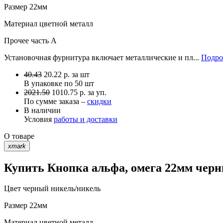
Размер
22мм
Материал
цветной металл
Прочее
часть A
Установочная фурнитура включает металлические и пл...
Подро
40.43
20.22
р.
за шт
В упаковке по
50 шт
2021.50
1010.75 р. за уп.
По сумме заказа –
скидки
В наличии
Условия
работы и доставки
О товаре
xmark
Купить Кнопка альфа, омега 22мм черн
Цвет
черный никель/никель
Размер
22мм
Материал
цветной металл