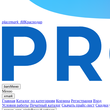
placemark_fill
Краснодар
bars
Меню
Меню
xmark
Главная
Каталог по категориям
Корзина
Регистрация
Вход
Условия работы
Печатный каталог
Скачать прайс-лист
Скидки