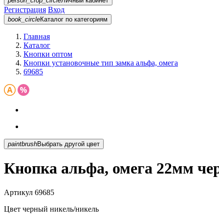
person_crop_circle
Личный кабинет
Регистрация
Вход
book_circle
Каталог
по категориям
Главная
Каталог
Кнопки оптом
Кнопки установочные тип замка альфа, омега
69685
paintbrush
Выбрать другой цвет
Кнопка альфа, омега 22мм че
Артикул
69685
Цвет
черный никель/никель