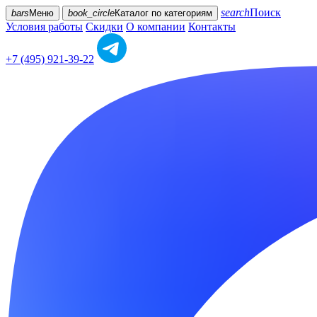
search
Поиск
bars
Меню
book_circle
Каталог
по категориям
Условия работы
Скидки
О компании
Контакты
+7 (495) 921-39-22