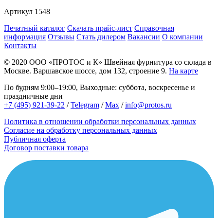
Артикул
1548
Печатный каталог
Скачать прайс-лист
Справочная
информация
Отзывы
Стать дилером
Вакансии
О компании
Контакты
© 2020
ООО «ПРОТОС и К»
Швейная фурнитура со склада в
Москве.
Варшавское шоссе, дом 132, строение 9.
На карте
По будням 9:00–19:00, Выходные: суббота, воскресенье и
праздничные дни
+7 (495) 921-39-22
/
Telegram
/
Max
/
info@protos.ru
Политика в отношении обработки персональных данных
Согласие на обработку персональных данных
Публичная оферта
Договор поставки товара