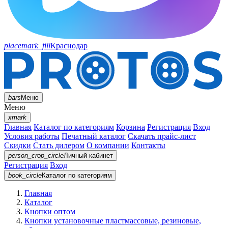
placemark_fill
Краснодар
bars
Меню
Меню
xmark
Главная
Каталог по категориям
Корзина
Регистрация
Вход
Условия работы
Печатный каталог
Скачать прайс-лист
Скидки
Стать дилером
О компании
Контакты
person_crop_circle
Личный кабинет
Регистрация
Вход
book_circle
Каталог
по категориям
Главная
Каталог
Кнопки оптом
Кнопки установочные пластмассовые, резиновые,