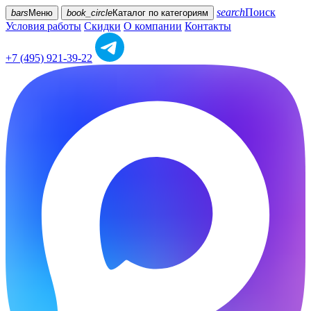
search
Поиск
bars
Меню
book_circle
Каталог
по категориям
Условия работы
Скидки
О компании
Контакты
+7 (495) 921-39-22