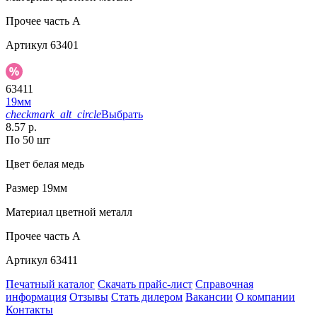
Прочее
часть A
Артикул
63401
63411
19мм
checkmark_alt_circle
Выбрать
8.57 р.
По 50 шт
Цвет
белая медь
Размер
19мм
Материал
цветной металл
Прочее
часть A
Артикул
63411
Печатный каталог
Скачать прайс-лист
Справочная
информация
Отзывы
Стать дилером
Вакансии
О компании
Контакты