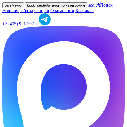
search
Поиск
bars
Меню
book_circle
Каталог
по категориям
Условия работы
Скидки
О компании
Контакты
+7 (495) 921-39-22