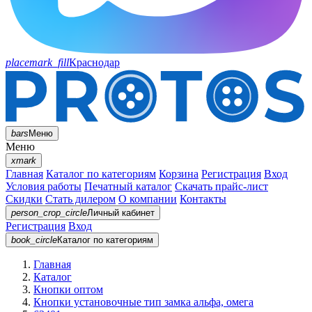
placemark_fill
Краснодар
bars
Меню
Меню
xmark
Главная
Каталог по категориям
Корзина
Регистрация
Вход
Условия работы
Печатный каталог
Скачать прайс-лист
Скидки
Стать дилером
О компании
Контакты
person_crop_circle
Личный кабинет
Регистрация
Вход
book_circle
Каталог
по категориям
Главная
Каталог
Кнопки оптом
Кнопки установочные тип замка альфа, омега