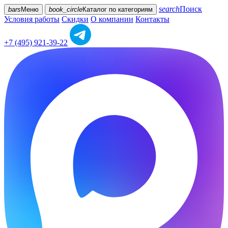
search
Поиск
bars
Меню
book_circle
Каталог
по категориям
Условия работы
Скидки
О компании
Контакты
+7 (495) 921-39-22