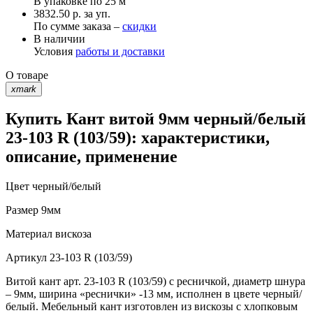
В упаковке по
25 м
3832.50 р. за уп.
По сумме заказа –
скидки
В наличии
Условия
работы и доставки
О товаре
xmark
Купить Кант витой 9мм черный/белый
23-103 R (103/59): характеристики,
описание, применение
Цвет
черный/белый
Размер
9мм
Материал
вискоза
Артикул
23-103 R (103/59)
Витой кант арт. 23-103 R (103/59) с ресничкой, диаметр шнура
– 9мм, ширина «реснички» -13 мм, исполнен в цвете черный/
белый. Мебельный кант изготовлен из вискозы с хлопковым