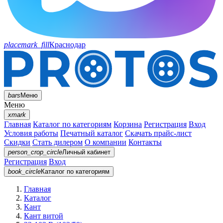
placemark_fill
Краснодар
bars
Меню
Меню
xmark
Главная
Каталог по категориям
Корзина
Регистрация
Вход
Условия работы
Печатный каталог
Скачать прайс-лист
Скидки
Стать дилером
О компании
Контакты
person_crop_circle
Личный кабинет
Регистрация
Вход
book_circle
Каталог
по категориям
Главная
Каталог
Кант
Кант витой