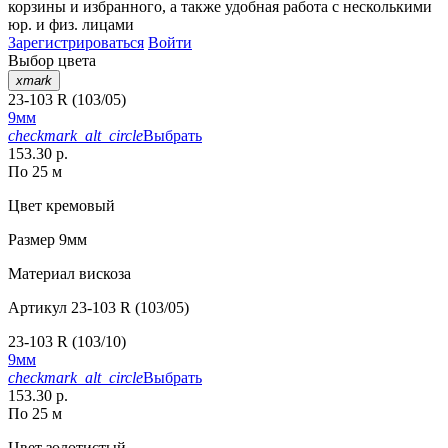
корзины
и
избранного
, а также удобная работа с несколькими
юр. и физ. лицами
Зарегистрироваться
Войти
Выбор цвета
xmark
23-103 R (103/05)
9мм
checkmark_alt_circle
Выбрать
153.30 р.
По 25 м
Цвет
кремовый
Размер
9мм
Материал
вискоза
Артикул
23-103 R (103/05)
23-103 R (103/10)
9мм
checkmark_alt_circle
Выбрать
153.30 р.
По 25 м
Цвет
золотистый