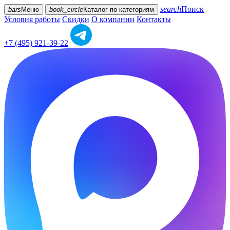
search
Поиск
bars
Меню
book_circle
Каталог
по категориям
Условия работы
Скидки
О компании
Контакты
+7 (495) 921-39-22