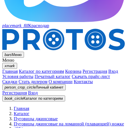
placemark_fill
Краснодар
bars
Меню
Меню
xmark
Главная
Каталог по категориям
Корзина
Регистрация
Вход
Условия работы
Печатный каталог
Скачать прайс-лист
Скидки
Стать дилером
О компании
Контакты
person_crop_circle
Личный кабинет
Регистрация
Вход
book_circle
Каталог
по категориям
Главная
Каталог
Пуговицы джинсовые
Пуговицы джинсовые на ломанной (плавающей) ножке