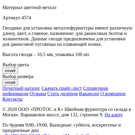
Материал
цветной металл
Артикул
4574
Гвоздики для установки металлофурнитуры имеют различную
длину, цвет, а главное, назначение: для джинсовых болтов и
хольнитенов. Данные гвозди предназначены для установки
для джинсовой пуговицы на плавающей ножке.
Высота гвоздя – 10,5 мм, упаковка 100 шт.
Выбор цвета
xmark
Выбор размера
xmark
Печатный каталог
Скачать прайс-лист
Справочная
информация
Отзывы
Стать дилером
Вакансии
О компании
Контакты
© 2020
ООО «ПРОТОС и К»
Швейная фурнитура со склада в
Москве.
Варшавское шоссе, дом 132, строение 9.
На карте
По будням 9:00–19:00, Выходные: суббота, воскресенье и
праздничные дни