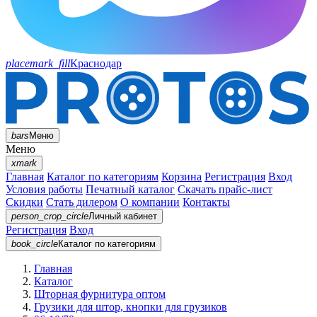
placemark_fill
Краснодар
bars
Меню
Меню
xmark
Главная
Каталог по категориям
Корзина
Регистрация
Вход
Условия работы
Печатный каталог
Скачать прайс-лист
Скидки
Стать дилером
О компании
Контакты
person_crop_circle
Личный кабинет
Регистрация
Вход
book_circle
Каталог
по категориям
Главная
Каталог
Шторная фурнитура оптом
Грузики для штор, кнопки для грузиков