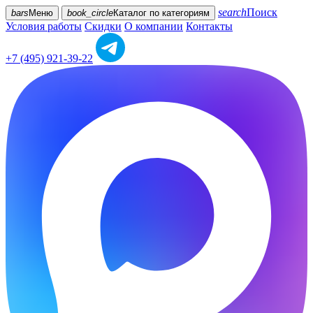
search
Поиск
bars
Меню
book_circle
Каталог
по категориям
Условия работы
Скидки
О компании
Контакты
+7 (495) 921-39-22