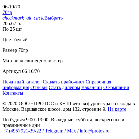
06-10/70
70гр
checkmark_alt_circle
Выбрать
205.67 р.
По 25 шт
Цвет
белый
Размер
70гр
Материал
свинец/полиэстер
Артикул
06-10/70
Печатный каталог
Скачать прайс-лист
Справочная
информация
Отзывы
Стать дилером
Вакансии
О компании
Контакты
© 2020
ООО «ПРОТОС и К»
Швейная фурнитура со склада в
Москве.
Варшавское шоссе, дом 132, строение 9.
На карте
По будням 9:00–19:00, Выходные: суббота, воскресенье и
праздничные дни
+7 (495) 921-39-22
/
Telegram
/
Max
/
info@protos.ru