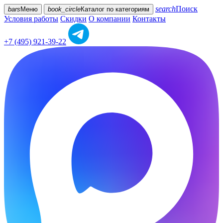
search
Поиск
bars
Меню
book_circle
Каталог
по категориям
Условия работы
Скидки
О компании
Контакты
+7 (495) 921-39-22