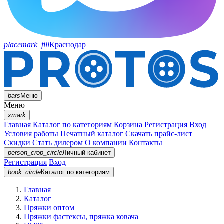
placemark_fill
Краснодар
bars
Меню
Меню
xmark
Главная
Каталог по категориям
Корзина
Регистрация
Вход
Условия работы
Печатный каталог
Скачать прайс-лист
Скидки
Стать дилером
О компании
Контакты
person_crop_circle
Личный кабинет
Регистрация
Вход
book_circle
Каталог
по категориям
Главная
Каталог
Пряжки оптом
Пряжки фастексы, пряжка ковача