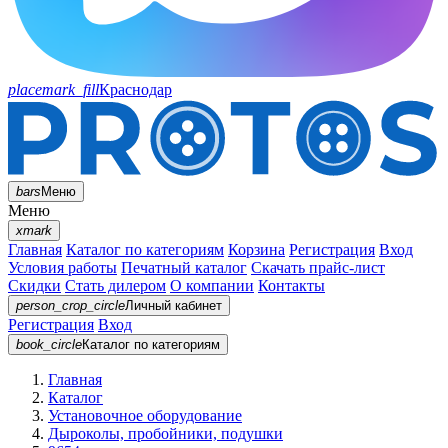
placemark_fill
Краснодар
bars
Меню
Меню
xmark
Главная
Каталог по категориям
Корзина
Регистрация
Вход
Условия работы
Печатный каталог
Скачать прайс-лист
Скидки
Стать дилером
О компании
Контакты
person_crop_circle
Личный кабинет
Регистрация
Вход
book_circle
Каталог
по категориям
Главная
Каталог
Установочное оборудование
Дыроколы, пробойники, подушки