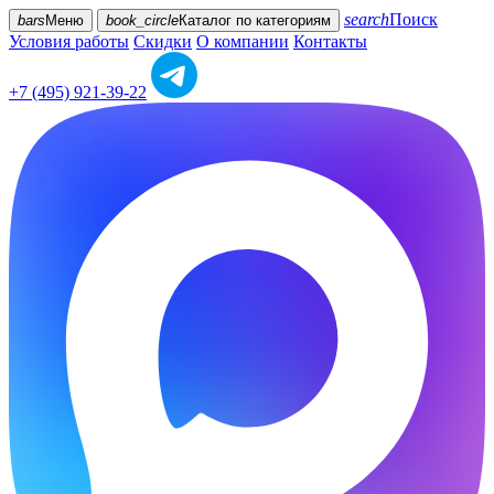
search
Поиск
bars
Меню
book_circle
Каталог
по категориям
Условия работы
Скидки
О компании
Контакты
+7 (495) 921-39-22