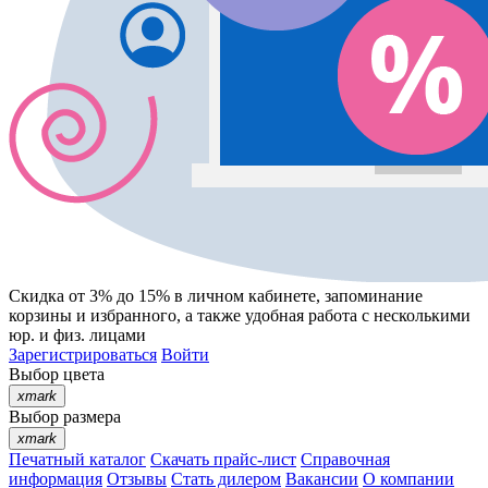
Скидка от 3% до 15%
в личном кабинете, запоминание
корзины
и
избранного
, а также удобная работа с несколькими
юр. и физ. лицами
Зарегистрироваться
Войти
Выбор цвета
xmark
Выбор размера
xmark
Печатный каталог
Скачать прайс-лист
Справочная
информация
Отзывы
Стать дилером
Вакансии
О компании