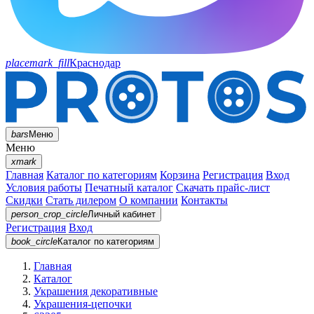
placemark_fill
Краснодар
bars
Меню
Меню
xmark
Главная
Каталог по категориям
Корзина
Регистрация
Вход
Условия работы
Печатный каталог
Скачать прайс-лист
Скидки
Стать дилером
О компании
Контакты
person_crop_circle
Личный кабинет
Регистрация
Вход
book_circle
Каталог
по категориям
Главная
Каталог
Украшения декоративные
Украшения-цепочки