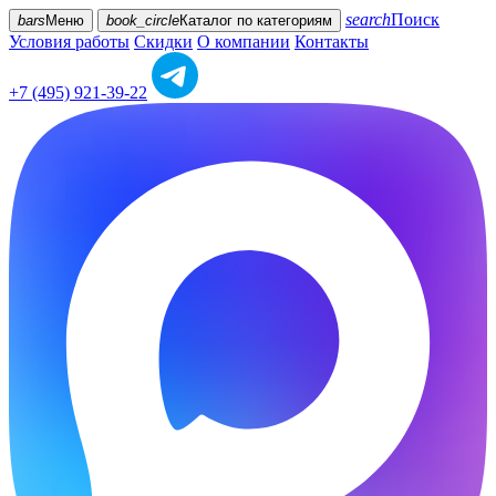
search
Поиск
bars
Меню
book_circle
Каталог
по категориям
Условия работы
Скидки
О компании
Контакты
+7 (495) 921-39-22