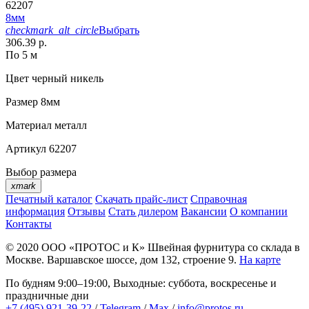
62207
8мм
checkmark_alt_circle
Выбрать
306.39 р.
По 5 м
Цвет
черный никель
Размер
8мм
Материал
металл
Артикул
62207
Выбор размера
xmark
Печатный каталог
Скачать прайс-лист
Справочная
информация
Отзывы
Стать дилером
Вакансии
О компании
Контакты
© 2020
ООО «ПРОТОС и К»
Швейная фурнитура со склада в
Москве.
Варшавское шоссе, дом 132, строение 9.
На карте
По будням 9:00–19:00, Выходные: суббота, воскресенье и
праздничные дни
+7 (495) 921-39-22
/
Telegram
/
Max
/
info@protos.ru