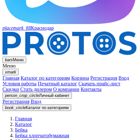
placemark_fill
Краснодар
bars
Меню
Меню
xmark
Главная
Каталог по категориям
Корзина
Регистрация
Вход
Условия работы
Печатный каталог
Скачать прайс-лист
Скидки
Стать дилером
О компании
Контакты
person_crop_circle
Личный кабинет
Регистрация
Вход
book_circle
Каталог
по категориям
Главная
Каталог
Бейка
Бейка хлопчатобумажная