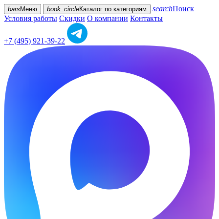
search
Поиск
bars
Меню
book_circle
Каталог
по категориям
Условия работы
Скидки
О компании
Контакты
+7 (495) 921-39-22