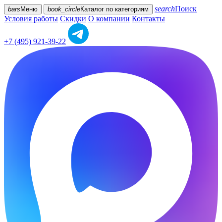
search
Поиск
bars
Меню
book_circle
Каталог
по категориям
Условия работы
Скидки
О компании
Контакты
+7 (495) 921-39-22