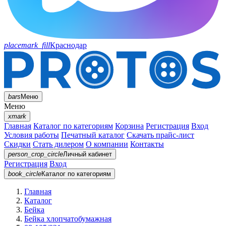
placemark_fill
Краснодар
bars
Меню
Меню
xmark
Главная
Каталог по категориям
Корзина
Регистрация
Вход
Условия работы
Печатный каталог
Скачать прайс-лист
Скидки
Стать дилером
О компании
Контакты
person_crop_circle
Личный кабинет
Регистрация
Вход
book_circle
Каталог
по категориям
Главная
Каталог
Бейка
Бейка хлопчатобумажная