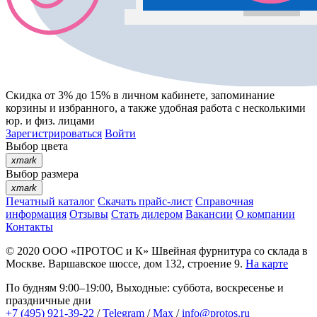
Скидка от 3% до 15%
в личном кабинете, запоминание
корзины
и
избранного
, а также удобная работа с несколькими
юр. и физ. лицами
Зарегистрироваться
Войти
Выбор цвета
xmark
Выбор размера
xmark
Печатный каталог
Скачать прайс-лист
Справочная
информация
Отзывы
Стать дилером
Вакансии
О компании
Контакты
© 2020
ООО «ПРОТОС и К»
Швейная фурнитура со склада в
Москве.
Варшавское шоссе, дом 132, строение 9.
На карте
По будням 9:00–19:00, Выходные: суббота, воскресенье и
праздничные дни
+7 (495) 921-39-22
/
Telegram
/
Max
/
info@protos.ru