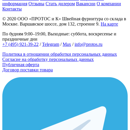
информация
Отзывы
Стать дилером
Вакансии
О компании
Контакты
© 2020
ООО «ПРОТОС и К»
Швейная фурнитура со склада в
Москве.
Варшавское шоссе, дом 132, строение 9.
На карте
По будням 9:00–19:00, Выходные: суббота, воскресенье и
праздничные дни
+7 (495) 921-39-22
/
Telegram
/
Max
/
info@protos.ru
Политика в отношении обработки персональных данных
Согласие на обработку персональных данных
Публичная оферта
Договор поставки товара