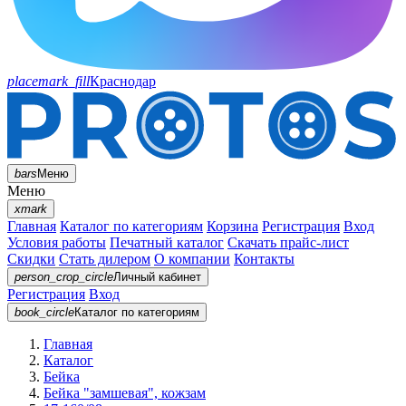
placemark_fill
Краснодар
bars
Меню
Меню
xmark
Главная
Каталог по категориям
Корзина
Регистрация
Вход
Условия работы
Печатный каталог
Скачать прайс-лист
Скидки
Стать дилером
О компании
Контакты
person_crop_circle
Личный кабинет
Регистрация
Вход
book_circle
Каталог
по категориям
Главная
Каталог
Бейка
Бейка "замшевая", кожзам