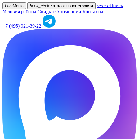
search
Поиск
bars
Меню
book_circle
Каталог
по категориям
Условия работы
Скидки
О компании
Контакты
+7 (495) 921-39-22