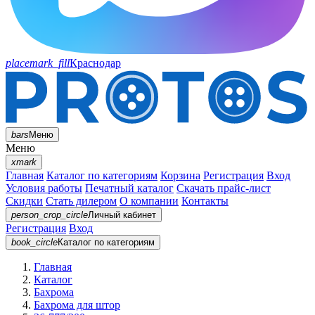
placemark_fill
Краснодар
bars
Меню
Меню
xmark
Главная
Каталог по категориям
Корзина
Регистрация
Вход
Условия работы
Печатный каталог
Скачать прайс-лист
Скидки
Стать дилером
О компании
Контакты
person_crop_circle
Личный кабинет
Регистрация
Вход
book_circle
Каталог
по категориям
Главная
Каталог
Бахрома
Бахрома для штор