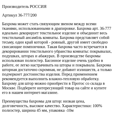
Производитель
РОССИЯ
Артикул
36-777/200
Бахрома может стать связующим звеном между всеми
тканями, использованными в драпировке. Бахрома арт. 36-777
идеально декорирует текстильное изделие и объединит весь
текстильный ансамбль комнаты. Бахрома представляет собой
тесьму, один край которой - ровный, другой имеет свободно
свисающие помпончики. Такая бахрома часто встречается в
декорировании текстильного убранства комнаты: покрывалах,
подушках, шторах и абажурах. В производстве бахромы
использован полиэстер. Басонное изделие очень удобно в
работе, ее легко настрачивать на шторы и покрывала. Бахрома
шторная достаточно скромная, не добавит излишеств, а только
подчеркнет достоинства изделия. Перед применением
рекомендуется выполнить влажно-тепловую обработку.
Бахрому для штор можно приобрести в Протос со склада в
Москве. Подберите интересующий товар на сайте и купите
его в нашем интернет-магазине.
Преимущества бахромы для штор: низкая цена,
долговечность, высокое качество. Характеристики: 100%
полиэстер, ширина 45 мм, упаковка -10м