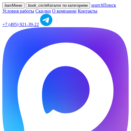
search
Поиск
bars
Меню
book_circle
Каталог
по категориям
Условия работы
Скидки
О компании
Контакты
+7 (495) 921-39-22