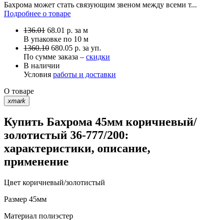
Бахрома может стать связующим звеном между всеми т...
Подробнее о товаре
136.01
68.01
р.
за м
В упаковке по
10 м
1360.10
680.05 р. за уп.
По сумме заказа –
скидки
В наличии
Условия
работы и доставки
О товаре
xmark
Купить Бахрома 45мм коричневый/
золотистый 36-777/200:
характеристики, описание,
применение
Цвет
коричневый/золотистый
Размер
45мм
Материал
полиэстер