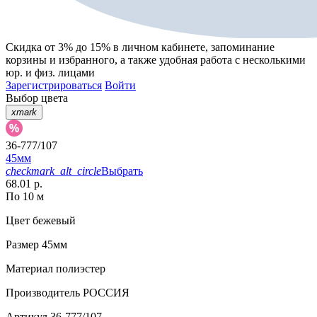
Скидка от 3% до 15%
в личном кабинете, запоминание
корзины
и
избранного
, а также удобная работа с несколькими
юр. и физ. лицами
Зарегистрироваться
Войти
Выбор цвета
xmark
36-777/107
45мм
checkmark_alt_circle
Выбрать
68.01 р.
По 10 м
Цвет
бежевый
Размер
45мм
Материал
полиэстер
Производитель
РОССИЯ
Артикул
36-777/107