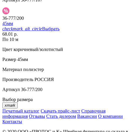
36-777/200
45мм
checkmark_alt_circle
Выбрать
68.01 р.
По 10 м
Цвет
коричневый/золотистый
Размер
45мм
Материал
полиэстер
Производитель
РОССИЯ
Артикул
36-777/200
Выбор размера
xmark
Печатный каталог
Скачать прайс-лист
Справочная
информация
Отзывы
Стать дилером
Вакансии
О компании
Контакты
© 2020
ООО «ПРОТОС и К»
Швейная фурнитура со склада в